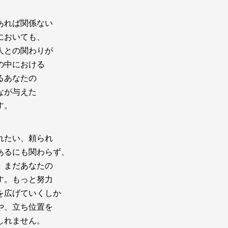
あれば関係ない
においても、
人との関わりが
の中における
るあなたの
なが与えた
す。
れたい、頼られ
あるにも関わらず、
、まだあなたの
す。もっと努力
を広げていくしか
や、立ち位置を
しれません。