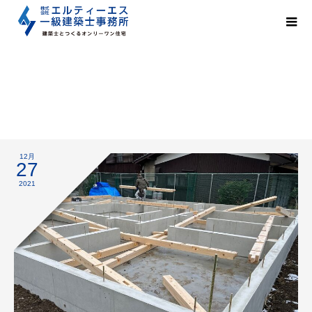
土台敷き
12月
27
2021