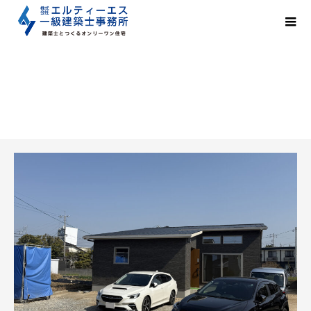
お知らせ
3/22(土)～24(月)宇部市恩田エリアにて「ドッグランと中庭が魅力の吹抜けリビングがある平家」の完成現場見学会を開催致しました。