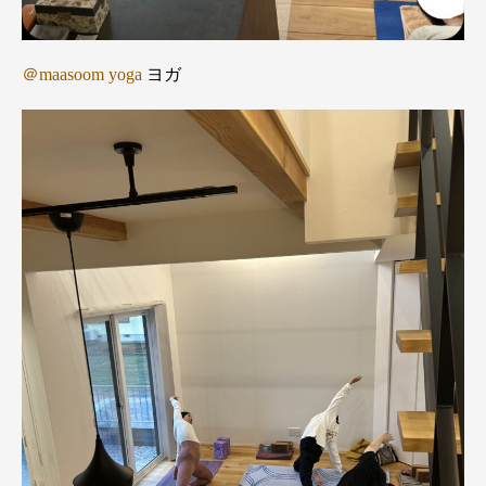
＠maasoom yoga
ヨガ