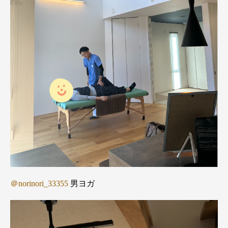
＠norinori_33355
男ヨガ