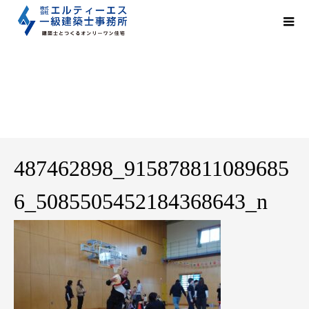
487462898_9158788110896856_5085505452184368643_n
487462898_915878811089685
6_5085505452184368643_n